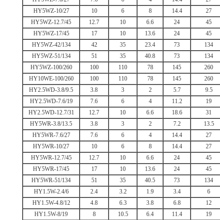
HY5WZ-10/27
10
6
8
14.4
27
HY5WZ-12.7/45
12.7
10
6.6
24
45
HY5WZ-17/45
17
10
13.6
24
45
HY5WZ-42/134
42
35
23.4
73
134
HY5WZ-51/134
51
35
40.8
73
134
HY5WZ-100/260
100
110
78
145
260
HY10WE-100/260
100
110
78
145
260
HY2.5WD-3.8/9.5
3.8
3
2
5.7
9.5
HY2.5WD-7.6/19
7.6
6
4
11.2
19
HY2.5WD-12.7/31
12.7
10
6.6
18.6
31
HY5WR-3.8/13.5
3.8
3
2
7.2
13.5
HY5WR-7.6/27
7.6
6
4
14.4
27
HY5WR-10/27
10
6
8
14.4
27
HY5WR-12.7/45
12.7
10
6.6
24
45
HY5WR-17/45
17
10
13.6
24
45
HY5WR-51/134
51
35
40.5
73
134
HY1.5W-2.4/6
2.4
3.2
1.9
3.4
6
HY1.5W-4.8/12
4.8
6.3
3.8
6.8
12
HY1.5W-8/19
8
10.5
6.4
11.4
19