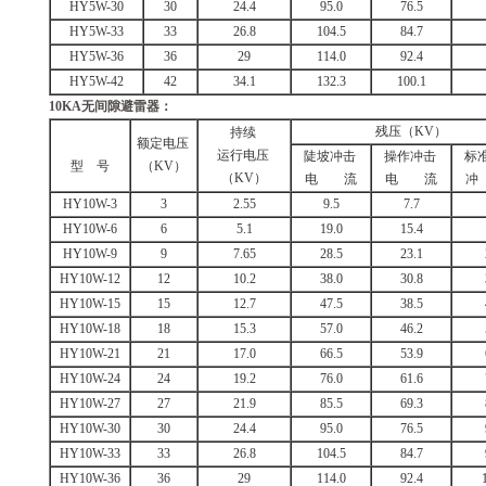
HY5W-30
30
24.4
95.0
76.5
HY5W-33
33
26.8
104.5
84.7
HY5W-36
36
29
114.0
92.4
HY5W-42
42
34.1
132.3
100.1
10KA
无间隙避雷器：
残压（KV）
持续
额定电压
运行电压
陡坡冲击
操作冲击
标
型 号
（KV）
（KV）
电 流
电 流
冲
HY10W-3
3
2.55
9.5
7.7
HY10W-6
6
5.1
19.0
15.4
HY10W-9
9
7.65
28.5
23.1
HY10W-12
12
10.2
38.0
30.8
HY10W-15
15
12.7
47.5
38.5
HY10W-18
18
15.3
57.0
46.2
HY10W-21
21
17.0
66.5
53.9
HY10W-24
24
19.2
76.0
61.6
HY10W-27
27
21.9
85.5
69.3
HY10W-30
30
24.4
95.0
76.5
HY10W-33
33
26.8
104.5
84.7
HY10W-36
36
29
114.0
92.4