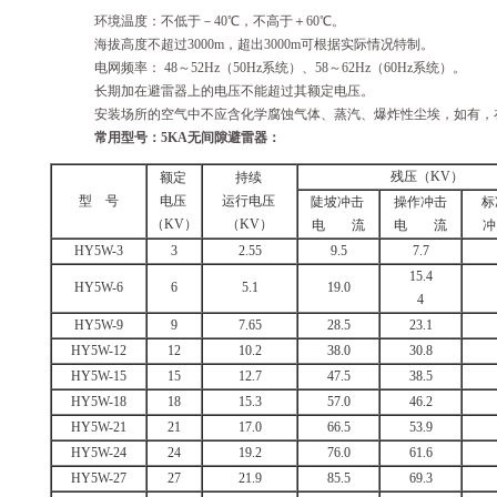
环境温度：不低于－40℃，不高于＋60℃。
海拔高度不超过3000m，超出3000m可根据实际情况特制。
电网频率： 48～52Hz（50Hz系统）、58～62Hz（60Hz系统）。
长期加在避雷器上的电压不能超过其额定电压。
安装场所的空气中不应含化学腐蚀气体、蒸汽、爆炸性尘埃，如有，
常用型号：
5KA
无间隙避雷器：
残压（KV）
额定
持续
型 号
电压
运行电压
陡坡冲击
操作冲击
标
（KV）
（KV）
电 流
电 流
HY5W-3
3
2.55
9.5
7.7
15.4
HY5W-6
6
5.1
19.0
4
HY5W-9
9
7.65
28.5
23.1
HY5W-12
12
10.2
38.0
30.8
HY5W-15
15
12.7
47.5
38.5
HY5W-18
18
15.3
57.0
46.2
HY5W-21
21
17.0
66.5
53.9
HY5W-24
24
19.2
76.0
61.6
HY5W-27
27
21.9
85.5
69.3