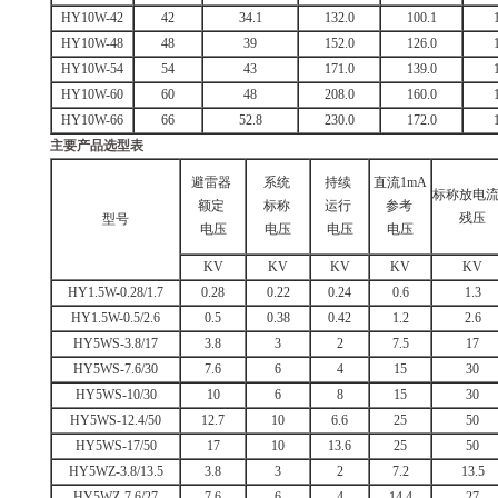
HY10W-42
42
34.1
132.0
100.1
HY10W-48
48
39
152.0
126.0
HY10W-54
54
43
171.0
139.0
HY10W-60
60
48
208.0
160.0
HY10W-66
66
52.8
230.0
172.0
主要产品选型表
避雷器
系统
持续
直流1mA
标称放电
额定
标称
运行
参考
残压
型号
电压
电压
电压
电压
KV
KV
KV
KV
KV
HY1.5W-0.28/1.7
0.28
0.22
0.24
0.6
1.3
HY1.5W-0.5/2.6
0.5
0.38
0.42
1.2
2.6
HY5WS-3.8/17
3.8
3
2
7.5
17
HY5WS-7.6/30
7.6
6
4
15
30
HY5WS-10/30
10
6
8
15
30
HY5WS-12.4/50
12.7
10
6.6
25
50
HY5WS-17/50
17
10
13.6
25
50
HY5WZ-3.8/13.5
3.8
3
2
7.2
13.5
HY5WZ-7.6/27
7.6
6
4
14.4
27