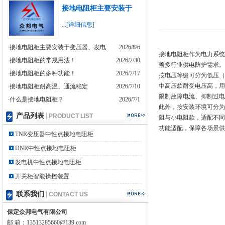
接地电阻柜主要安装于
...
[详细信息]
·接地电阻柜主要安装于变压器、发电
2026/8/6
接地电阻柜作为电力系统
·接地电阻柜的常规用法！
2026/7/30
盖多行业供电防护需求。
·接地电阻柜的多种功能！
2026/7/17
按电压等级可分为低压（0.
中高压款耐受电压高，用
·接地电阻柜耐高温、通流稳定
2026/7/10
限制故障电流、抑制过电
·什么是接地电阻柜？
2026/7/1
此外，按安装环境可分为
产品列表
|
PRODUCT LIST
阻与小电阻款，适配不同
功能适配，保障各场景供
TNR变压器中性点接地电阻柜
DNR中性点接地电阻柜
发电机中性点接地电阻柜
开关柜智能操控装置
联系我们
|
CONTACT US
保定众邦电气有限公司
邮 箱：13513285660@139.com