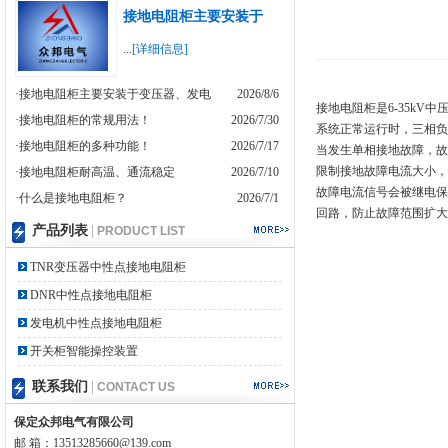
接地电阻柜主要安装于
...
[详细信息]
·接地电阻柜主要安装于变压器、发电
2026/8/6
接地电阻柜是6-35k
·接地电阻柜的常规用法！
2026/7/30
系统正常运行时，三相负
·接地电阻柜的多种功能！
2026/7/17
当发生单相接地故障，故
限制接地故障电流大小，
·接地电阻柜耐高温、通流稳定
2026/7/10
故障电流信号会被继电保
·什么是接地电阻柜？
2026/7/1
回路，防止故障范围扩大
产品列表
|
PRODUCT LIST
TNR变压器中性点接地电阻柜
DNR中性点接地电阻柜
发电机中性点接地电阻柜
开关柜智能操控装置
联系我们
|
CONTACT US
保定众邦电气有限公司
邮 箱：13513285660@139.com