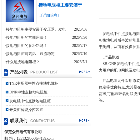
接地电阻柜主要安装于
...
[详细信息]
·接地电阻柜主要安装于变压器、发电
2026/8/6
发电机中性点接地电阻
·接地电阻柜的常规用法！
2026/7/30
相接地电弧后半波的能量
·接地电阻柜的多种功能！
2026/7/17
于跳闸，从而有效保护系
·接地电阻柜耐高温、通流稳定
2026/7/10
一､产品概述:
·什么是接地电阻柜？
2026/7/1
ZB-GNR发电机中性点
力用户的配电网以及发电
产品列表
|
PRODUCT LIST
产品电阻元件采用原装进
TNR变压器中性点接地电阻柜
稳定等优良特点,尤其是
DNR中性点接地电阻柜
需求,可配置环氧树脂浇
等｡
发电机中性点接地电阻柜
开关柜智能操控装置
联系我们
|
CONTACT US
保定众邦电气有限公司
邮 箱：13513285660@139.com