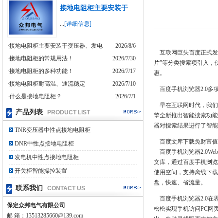
接地电阻柜主要安装于
...
[详细信息]
·接地电阻柜主要安装于变压器、发电
2026/8/6
互联网巨头百度正式发布百
·接地电阻柜的常规用法！
2026/7/30
片”等分类搜索项引入，
·接地电阻柜的多种功能！
2026/7/17
惠。
·接地电阻柜耐高温、通流稳定
2026/7/10
百度手机浏览器2.0多
·什么是接地电阻柜？
2026/7/1
早在互联网时代，我们就
产品列表
|
PRODUCT LIST
擎全新推出智能搜索功能
器对搜索结果进行了智能
TNR变压器中性点接地电阻柜
百度文库下载免财富值
DNR中性点接地电阻柜
百度手机浏览器2.0We
发电机中性点接地电阻柜
文库，通过百度手机浏览
开关柜智能操控装置
使用空间，支持离线下载
盘，快速、省流量。
联系我们
|
CONTACT US
百度手机浏览器2.0在
保定众邦电气有限公司
松松实现手机访问PC网
邮 箱：13513285660@139.com