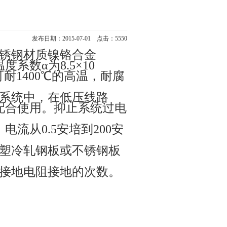
发布日期：2015-07-01 点击：5550
锈钢材质镍铬合金
温度系数
α
为
8.5×10
可耐
140
0℃的高温，耐腐
系统中，在低压线路
配合使用。抑止系统过电
，电流从
0.5
安培到
200
安
塑冷轧钢板或不锈钢板
接地电阻接地的次数。