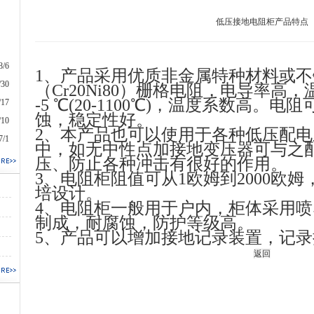
低压接地电阻柜产品特点
8/6
1
、产品采用优质非金属特种材料或不
/30
（
Cr20Ni80
）
栅格电阻，电导率高，
-5
℃(20-1100℃)，温度系数高。电阻
/17
蚀，稳定性好。
/10
2
、本产品也可以使用于各种低压配电
7/1
中，如无中性点加接地变压器可与之
压、防止各种冲击有很好的作用。
3
、电阻柜阻值可从
1
欧姆到
2000
欧姆
培设计。
4
、电阻柜一般用于户内，柜体采用喷
制成，耐腐蚀，防护等级高。
5
、产品可以增加接地记录装置，记录
返回