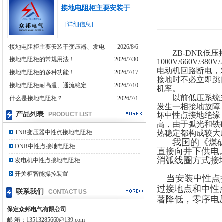
接地电阻柜主要安装于
...
[详细信息]
·接地电阻柜主要安装于变压器、发电
2026/8/6
ZB-DNR
低压
·接地电阻柜的常规用法！
2026/7/30
1000V/660V
/380
V
电动机回路断电，
·接地电阻柜的多种功能！
2026/7/17
接地时不必立即跳
·接地电阻柜耐高温、通流稳定
2026/7/10
机率。
以前低压系统
·什么是接地电阻柜？
2026/7/1
发生一相接地故障
产品列表
|
PRODUCT LIST
坏中性点接地绝缘
高，由于弧光和铁
TNR变压器中性点接地电阻柜
热稳定都构成较大
我国的《煤
DNR中性点接地电阻柜
直接向井下供电
消弧线圈方式接
发电机中性点接地电阻柜
开关柜智能操控装置
当安装中性点接
过接地点和中性
联系我们
|
CONTACT US
著降低，零序电
保定众邦电气有限公司
邮 箱：13513285660@139.com