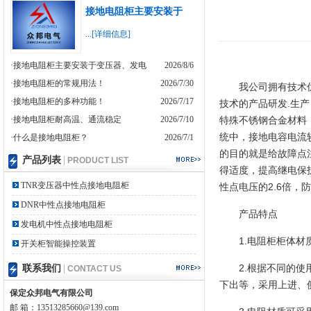
接地电阻柜主要安装于
...
[详细信息]
·接地电阻柜主要安装于变压器、发电
2026/8/6
·接地电阻柜的常规用法！
2026/7/30
我公司拥有技术
·接地电阻柜的多种功能！
2026/7/17
技术的产品研发.生
·接地电阻柜耐高温、通流稳定
2026/7/10
特殊不锈钢合金材料，
统中，接地电容电流
·什么是接地电阻柜？
2026/7/1
的目的就是给故障点注
产品列表
|
PRODUCT LIST
得适度，提高继电保
TNR变压器中性点接地电阻柜
性点电压的2.6倍
DNR中性点接地电阻柜
产品特点
发电机中性点接地电阻柜
1.电阻柜柜体材
开关柜智能操控装置
2.根据不同的
联系我们
|
CONTACT US
下出等，采用上进、
保定众邦电气有限公司
邮 箱：13513285660@139.com