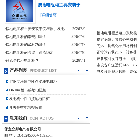
接地电阻柜主要安装于
...
[详细信息]
·接地电阻柜主要安装于变压器、发电
2026/8/6
接地电阻柜是电力系统核
·接地电阻柜的常规用法！
2026/7/30
稳定保障。其核心构成包
·接地电阻柜的多种功能！
2026/7/17
高温、抗氧化专用材料制
正常运行状态下，设备处
·接地电阻柜耐高温、通流稳定
2026/7/10
设备或引发过电压，同时
·什么是接地电阻柜？
2026/7/1
该设备广泛适配 6kV~
产品列表
|
PRODUCT LIST
电及设备损坏风险，是保
TNR变压器中性点接地电阻柜
DNR中性点接地电阻柜
发电机中性点接地电阻柜
开关柜智能操控装置
联系我们
|
CONTACT US
保定众邦电气有限公司
邮 箱：13513285660@139.com